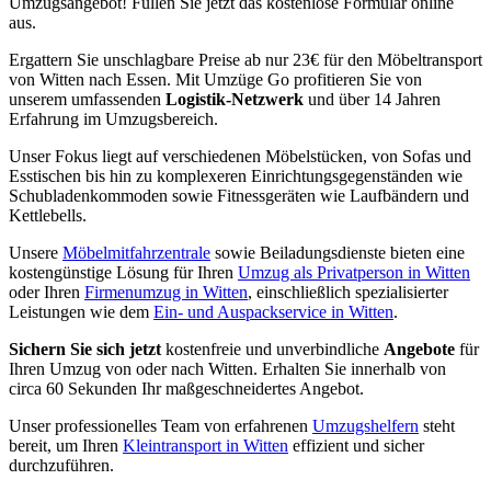
Umzugsangebot! Füllen Sie jetzt das kostenlose Formular online
aus.
Ergattern Sie unschlagbare Preise ab nur 23€ für den Möbeltransport
von Witten nach Essen. Mit Umzüge Go profitieren Sie von
unserem umfassenden
Logistik-Netzwerk
und über 14 Jahren
Erfahrung im Umzugsbereich.
Unser Fokus liegt auf verschiedenen Möbelstücken, von Sofas und
Esstischen bis hin zu komplexeren Einrichtungsgegenständen wie
Schubladenkommoden sowie Fitnessgeräten wie Laufbändern und
Kettlebells.
Unsere
Möbelmitfahrzentrale
sowie Beiladungsdienste bieten eine
kostengünstige Lösung für Ihren
Umzug als Privatperson in Witten
oder Ihren
Firmenumzug in Witten
, einschließlich spezialisierter
Leistungen wie dem
Ein- und Auspackservice in Witten
.
Sichern Sie sich jetzt
kostenfreie und unverbindliche
Angebote
für
Ihren Umzug von oder nach Witten. Erhalten Sie innerhalb von
circa 60 Sekunden Ihr maßgeschneidertes Angebot.
Unser professionelles Team von erfahrenen
Umzugshelfern
steht
bereit, um Ihren
Kleintransport in Witten
effizient und sicher
durchzuführen.