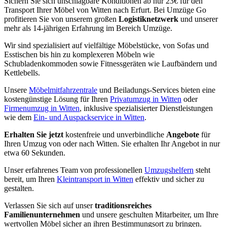
Sichern Sie sich unschlagbare Konditionen ab nur 23€ für den
Transport Ihrer Möbel von Witten nach Erfurt. Bei Umzüge Go
profitieren Sie von unserem großen
Logistiknetzwerk
und unserer
mehr als 14-jährigen Erfahrung im Bereich Umzüge.
Wir sind spezialisiert auf vielfältige Möbelstücke, von Sofas und
Esstischen bis hin zu komplexeren Möbeln wie
Schubladenkommoden sowie Fitnessgeräten wie Laufbändern und
Kettlebells.
Unsere
Möbelmitfahrzentrale
und Beiladungs-Services bieten eine
kostengünstige Lösung für Ihren
Privatumzug in Witten
oder
Firmenumzug in Witten
, inklusive spezialisierter Dienstleistungen
wie dem
Ein- und Auspackservice in Witten
.
Erhalten Sie jetzt
kostenfreie und unverbindliche
Angebote
für
Ihren Umzug von oder nach Witten. Sie erhalten Ihr Angebot in nur
etwa 60 Sekunden.
Unser erfahrenes Team von professionellen
Umzugshelfern
steht
bereit, um Ihren
Kleintransport in Witten
effektiv und sicher zu
gestalten.
Verlassen Sie sich auf unser
traditionsreiches
Familienunternehmen
und unsere geschulten Mitarbeiter, um Ihre
wertvollen Möbel sicher an ihren Bestimmungsort zu bringen.