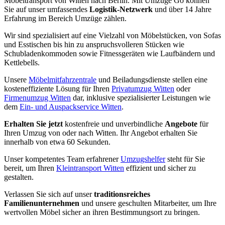
Möbeltransport von Witten nach Berlin. Mit Umzüge Go können
Sie auf unser umfassendes
Logistik-Netzwerk
und über 14 Jahre
Erfahrung im Bereich Umzüge zählen.
Wir sind spezialisiert auf eine Vielzahl von Möbelstücken, von Sofas
und Esstischen bis hin zu anspruchsvolleren Stücken wie
Schubladenkommoden sowie Fitnessgeräten wie Laufbändern und
Kettlebells.
Unsere
Möbelmitfahrzentrale
und Beiladungsdienste stellen eine
kosteneffiziente Lösung für Ihren
Privatumzug Witten
oder
Firmenumzug Witten
dar, inklusive spezialisierter Leistungen wie
dem
Ein- und Auspackservice Witten
.
Erhalten Sie jetzt
kostenfreie und unverbindliche
Angebote
für
Ihren Umzug von oder nach Witten. Ihr Angebot erhalten Sie
innerhalb von etwa 60 Sekunden.
Unser kompetentes Team erfahrener
Umzugshelfer
steht für Sie
bereit, um Ihren
Kleintransport Witten
effizient und sicher zu
gestalten.
Verlassen Sie sich auf unser
traditionsreiches
Familienunternehmen
und unsere geschulten Mitarbeiter, um Ihre
wertvollen Möbel sicher an ihren Bestimmungsort zu bringen.