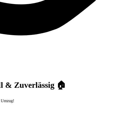
l & Zuverlässig 🏠
en Umzug!