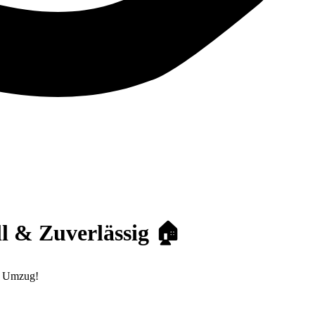
l & Zuverlässig 🏠
en Umzug!